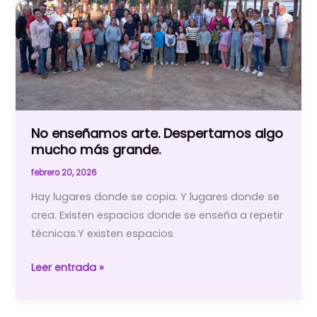
la
forma
en
la
que
tu
hijo
No enseñamos arte. Despertamos algo
se
mucho más grande.
ve
a
febrero 20, 2026
sí
Hay lugares donde se copia. Y lugares donde se
mismo
crea. Existen espacios donde se enseña a repetir
(en
técnicas.Y existen espacios
Huércal-
Overa)
No
Leer entrada »
enseñamos
arte.