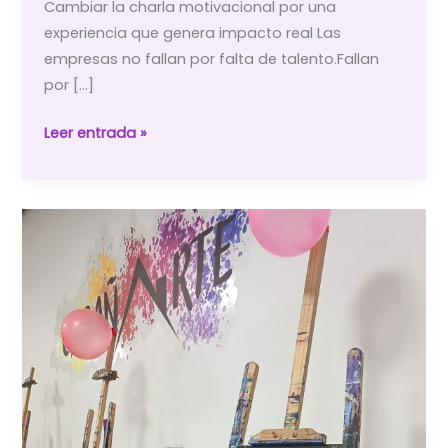
Cambiar la charla motivacional por una
experiencia que genera impacto real Las
empresas no fallan por falta de talento.Fallan
por […]
Team
Leer entrada »
Building
en
Huércal-
Overa:
experiencias
creativas
que
transforman
equipos